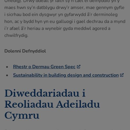
Unedig). Drwy ddeall yr iaith sy’n cael ei defnyddio yn y
maes hwn sy’n datblygu drwy’r amser, mae gennym gyfle
i sicrhau bod ein dysgwyr yn gyfarwydd â’r derminoleg
hon, ac y bydd hyn yn eu galluogi i gael dechrau da a mynd
i’r afael â’r heriau a wynebir gyda meddwl agored a
chwilfrydig.
Dolenni Defnyddiol
Rhestr o Dermau Green Spec
Sustainability in building design and construction
Diweddariadau i
Reoliadau Adeiladu
Cymru