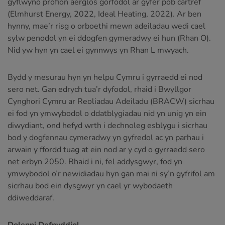
gyflwyno profion aerglos gorfodol ar gyfer pob cartref
(Elmhurst Energy, 2022, Ideal Heating, 2022). Ar ben
hynny, mae’r risg o orboethi mewn adeiladau wedi cael
sylw penodol yn ei ddogfen gymeradwy ei hun (Rhan O).
Nid yw hyn yn cael ei gynnwys yn Rhan L mwyach.
Bydd y mesurau hyn yn helpu Cymru i gyrraedd ei nod
sero net. Gan edrych tua’r dyfodol, rhaid i Bwyllgor
Cynghori Cymru ar Reoliadau Adeiladu (BRACW) sicrhau
ei fod yn ymwybodol o ddatblygiadau nid yn unig yn ein
diwydiant, ond hefyd wrth i dechnoleg esblygu i sicrhau
bod y dogfennau cymeradwy yn gyfredol ac yn parhau i
arwain y ffordd tuag at ein nod ar y cyd o gyrraedd sero
net erbyn 2050. Rhaid i ni, fel addysgwyr, fod yn
ymwybodol o’r newidiadau hyn gan mai ni sy’n gyfrifol am
sicrhau bod ein dysgwyr yn cael yr wybodaeth
ddiweddaraf.