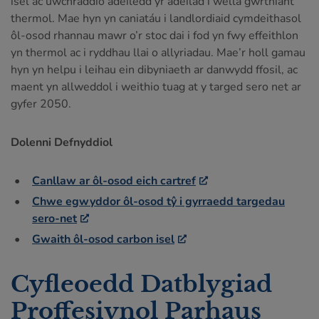
isel ac uwchraddio adeiledd yr adeilad i wella gwrthiant
thermol. Mae hyn yn caniatáu i landlordiaid cymdeithasol
ôl-osod rhannau mawr o’r stoc dai i fod yn fwy effeithlon
yn thermol ac i ryddhau llai o allyriadau. Mae’r holl gamau
hyn yn helpu i leihau ein dibyniaeth ar danwydd ffosil, ac
maent yn allweddol i weithio tuag at y targed sero net ar
gyfer 2050.
Dolenni Defnyddiol
Canllaw ar ôl-osod eich cartref
Chwe egwyddor ôl-osod tŷ i gyrraedd targedau
sero-net
Gwaith ôl-osod carbon isel
Cyfleoedd Datblygiad
Proffesiynol Parhaus