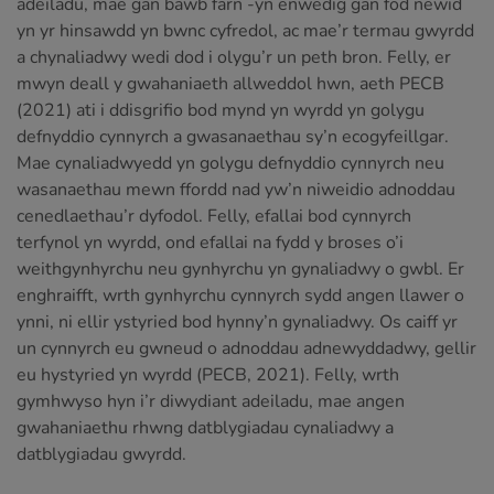
adeiladu, mae gan bawb farn -yn enwedig gan fod newid
yn yr hinsawdd yn bwnc cyfredol, ac mae’r termau gwyrdd
a chynaliadwy wedi dod i olygu’r un peth bron. Felly, er
mwyn deall y gwahaniaeth allweddol hwn, aeth PECB
(2021) ati i ddisgrifio bod mynd yn wyrdd yn golygu
defnyddio cynnyrch a gwasanaethau sy’n ecogyfeillgar.
Mae cynaliadwyedd yn golygu defnyddio cynnyrch neu
wasanaethau mewn ffordd nad yw’n niweidio adnoddau
cenedlaethau’r dyfodol. Felly, efallai bod cynnyrch
terfynol yn wyrdd, ond efallai na fydd y broses o’i
weithgynhyrchu neu gynhyrchu yn gynaliadwy o gwbl. Er
enghraifft, wrth gynhyrchu cynnyrch sydd angen llawer o
ynni, ni ellir ystyried bod hynny’n gynaliadwy. Os caiff yr
un cynnyrch eu gwneud o adnoddau adnewyddadwy, gellir
eu hystyried yn wyrdd (PECB, 2021). Felly, wrth
gymhwyso hyn i’r diwydiant adeiladu, mae angen
gwahaniaethu rhwng datblygiadau cynaliadwy a
datblygiadau gwyrdd.