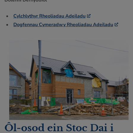
Dolenni Defnyddiol
Cylchlythyr Rheoliadau Adeiladu
Dogfennau Cymeradwy Rheoliadau Adeiladu
Ôl-osod ein Stoc Dai i