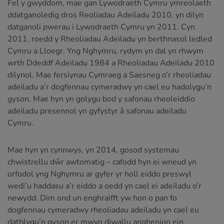
Fel y gwyddom, mae gan Lywodraeth Cymru ymreolaeth
ddatganoledig dros Reoliadau Adeiladu 2010, yn dilyn
datganoli pwerau i Lywodraeth Cymru yn 2011. Cyn
2011, roedd y Rheoliadau Adeiladu yn berthnasol ledled
Cymru a Lloegr. Yng Nghymru, rydym yn dal yn rhwym
wrth Ddeddf Adeiladu 1984 a Rheoliadau Adeiladu 2010
dilynol. Mae fersiynau Cymraeg a Saesneg o’r rheoliadau
adeiladu a’r dogfennau cymeradwy yn cael eu hadolygu’n
gyson. Mae hyn yn golygu bod y safonau rheoleiddio
adeiladu presennol yn gyfystyr â safonau adeiladu
Cymru.
Mae hyn yn cynnwys, yn 2014, gosod systemau
chwistrellu dŵr awtomatig – cafodd hyn ei wneud yn
orfodol yng Nghymru ar gyfer yr holl eiddo preswyl
wedi’u haddasu a’r eiddo a oedd yn cael ei adeiladu o’r
newydd. Dim ond un enghraifft yw hon o pan fo
dogfennau cymeradwy rheoliadau adeiladu yn cael eu
datblygu’n gyson er mwyn diwallu anghenion ein