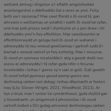
welliant amlwg i drigolion a’r effaith amgylcheddol
anuniongyrchol o ddefnyddio llai o wres ac ynni. Felly,
beth yw’r opsiynau? Mae sawl ffordd o ôl-osod tŷ, gan
amrywio o welliannau un ystafell i waith ôl-osod tai cyfan,
ond mae pob proses wedi’i chynllunio yn y pen draw i chi
ddefnyddio ynni’n fwy effeithlon. Mae canolbwyntio ar
effeithlonrwydd yn golygu bod ôl-osod yn wahanol i
adnewyddu tŷ neu wneud gwelliannau i gartrefi sydd â’r
bwriad o wneud cartref yn fwy esthetig. Mae’r mesurau
ôl-osod yn cynnwys inswleiddio’r atig a gwydr dwbl neu
asesu ac adnewyddu’r tŷ cyfan gyda nifer o fesurau
inswleiddio i leihau’r gwres sy’n cael ei golli. Gall gwaith
ôl-osod hefyd gynnwys gosod pwmp gwres neu
dechnoleg carbon isel debyg i leihau dibyniaeth ar foeleri
nwy (Lily. Glover-Wright, 2021, Woodfield, 2021). Ar
hyn o bryd, mae’r sector tai cymdeithasol, gyda chyllid gan
y llywodraeth, yn ymgymryd â phrosiectau i ôl-osod
cartrefi ledled y DU gydag amrywiol dechnolegau carbon