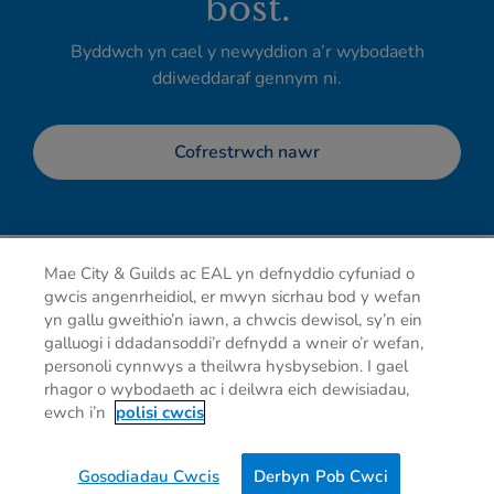
bost.
Byddwch yn cael y newyddion a’r wybodaeth
ddiweddaraf gennym ni.
Cofrestrwch nawr
Mae City & Guilds ac EAL yn defnyddio cyfuniad o
gwcis angenrheidiol, er mwyn sicrhau bod y wefan
yn gallu gweithio’n iawn, a chwcis dewisol, sy’n ein
galluogi i ddadansoddi’r defnydd a wneir o’r wefan,
personoli cynnwys a theilwra hysbysebion. I gael
rhagor o wybodaeth ac i deilwra eich dewisiadau,
Hysbysiad preifatrwydd
Cwcis
Telerau defnyddio
ewch i’n
polisi cwcis
Cysylltu â ni
Dewisiadau
Gosodiadau Cwcis
Derbyn Pob Cwci
0g
of CO2/Page View
Website Carbon