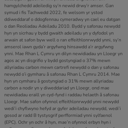
hamgylchedd adeiledig sy’n newid drwy’r amser. Gan
symud i fis Tachwedd 2022, fe welsom yr ystod
ddiweddaraf o ddogfennau cymeradwy yn cael eu datgan
o dan Reoliadau Adeiladu 2010. Bydd y safonau newydd
hyn yn sicrhau y bydd gwaith adeiladu yn y dyfodol yn
arwain at safon byw well o ran effeithlonrwydd ynni, sy’n
amserol iawn gyda’r argyfwng hinsawdd a’r argyfwng
ynni. Mae Rhan L Cymru yn dilyn newidiadau yn Lloegr yn
agos ac yn disgrifio y bydd gostyngiad o 37% mewn
allyriadau carbon mewn cartrefi newydd o dan y safonau
newydd o’i gymharu â safonau Rhan L Cymru 2014. Mae
hyn yn cymharu â gostyngiad o 31% mewn allyriadau
carbon a nodir yn y diweddariad yn Lloegr, ond mae
newidiadau eraill yn cyd-fynd i raddau helaeth â safonau
Lloegr. Mae safon ofynnol effeithlonrwydd ynni newydd
wedi’i chyflwyno hefyd ar gyfer adeiladau newydd, wedi’i
gosod ar radd B tystysgrif perfformiad ynni sylfaenol
(EPC). Ochr yn ochr â hyn, mae’n ofynnol erbyn hyn i