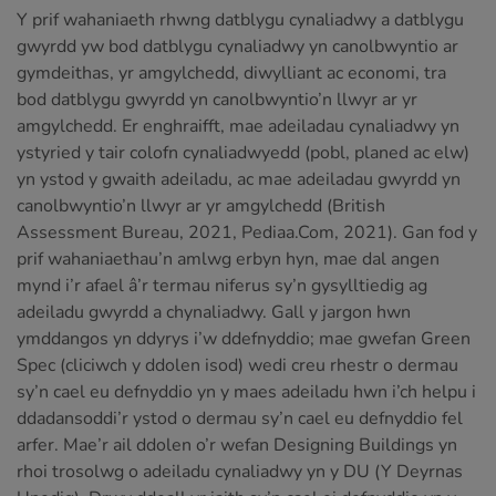
Y prif wahaniaeth rhwng datblygu cynaliadwy a datblygu
gwyrdd yw bod datblygu cynaliadwy yn canolbwyntio ar
gymdeithas, yr amgylchedd, diwylliant ac economi, tra
bod datblygu gwyrdd yn canolbwyntio’n llwyr ar yr
amgylchedd. Er enghraifft, mae adeiladau cynaliadwy yn
ystyried y tair colofn cynaliadwyedd (pobl, planed ac elw)
yn ystod y gwaith adeiladu, ac mae adeiladau gwyrdd yn
canolbwyntio’n llwyr ar yr amgylchedd (British
Assessment Bureau, 2021, Pediaa.Com, 2021). Gan fod y
prif wahaniaethau’n amlwg erbyn hyn, mae dal angen
mynd i’r afael â’r termau niferus sy’n gysylltiedig ag
adeiladu gwyrdd a chynaliadwy. Gall y jargon hwn
ymddangos yn ddyrys i’w ddefnyddio; mae gwefan Green
Spec (cliciwch y ddolen isod) wedi creu rhestr o dermau
sy’n cael eu defnyddio yn y maes adeiladu hwn i’ch helpu i
ddadansoddi’r ystod o dermau sy’n cael eu defnyddio fel
arfer. Mae’r ail ddolen o’r wefan Designing Buildings yn
rhoi trosolwg o adeiladu cynaliadwy yn y DU (Y Deyrnas