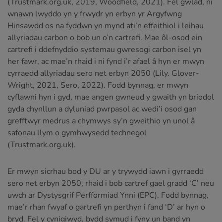
(Trustmark.org.uk, 2019, Woodfield, 2021). Fel gwlad, ni
wnawn lwyddo yn y frwydr yn erbyn yr Argyfwng
Hinsawdd os na fyddwn yn mynd ati’n effeithiol i leihau
allyriadau carbon o bob un o’n cartrefi. Mae ôl-osod ein
cartrefi i ddefnyddio systemau gwresogi carbon isel yn
her fawr, ac mae’n rhaid i ni fynd i’r afael â hyn er mwyn
cyrraedd allyriadau sero net erbyn 2050 (Lily. Glover-
Wright, 2021, Sero, 2022). Fodd bynnag, er mwyn
cyflawni hyn i gyd, mae angen gwneud y gwaith yn briodol
gyda chynllun a dyluniad pwrpasol ac wedi’i osod gan
grefftwyr medrus a chymwys sy’n gweithio yn unol â
safonau llym o gymhwysedd technegol
(Trustmark.org.uk).
Er mwyn sicrhau bod y DU ar y trywydd iawn i gyrraedd
sero net erbyn 2050, rhaid i bob cartref gael gradd ‘C’ neu
uwch ar Dystysgrif Perfformiad Ynni (EPC). Fodd bynnag,
mae’r rhan fwyaf o gartrefi yn perthyn i fand ‘D’ ar hyn o
bryd. Fel y cynigiwyd, bydd symud i fyny un band yn