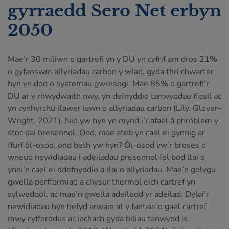
gyrraedd Sero Net erbyn
2050
Mae’r 30 miliwn o gartrefi yn y DU yn cyfrif am dros 21%
o gyfanswm allyriadau carbon y wlad, gyda thri chwarter
hyn yn dod o systemau gwresogi. Mae 85% o gartrefi’r
DU ar y rhwydwaith nwy, yn defnyddio tanwyddau ffosil ac
yn cynhyrchu llawer iawn o allyriadau carbon (Lily. Glover-
Wright, 2021). Nid yw hyn yn mynd i’r afael â phroblem y
stoc dai bresennol. Ond, mae ateb yn cael ei gynnig ar
ffurf ôl-osod, ond beth yw hyn? Ôl-osod yw’r broses o
wneud newidiadau i adeiladau presennol fel bod llai o
ynni’n cael ei ddefnyddio a llai o allyriadau. Mae’n golygu
gwella perfformiad a chysur thermol eich cartref yn
sylweddol, ac mae’n gwella adeiledd yr adeilad. Dylai’r
newidiadau hyn hefyd arwain at y fantais o gael cartref
mwy cyfforddus ac iachach gyda biliau tanwydd is