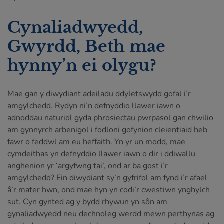
Cynaliadwyedd,
Gwyrdd, Beth mae
hynny’n ei olygu?
Mae gan y diwydiant adeiladu ddyletswydd gofal i’r
amgylchedd. Rydyn ni’n defnyddio llawer iawn o
adnoddau naturiol gyda phrosiectau pwrpasol gan chwilio
am gynnyrch arbenigol i fodloni gofynion cleientiaid heb
fawr o feddwl am eu heffaith. Yn yr un modd, mae
cymdeithas yn defnyddio llawer iawn o dir i ddiwallu
anghenion yr ‘argyfwng tai’, ond ar ba gost i’r
amgylchedd? Ein diwydiant sy’n gyfrifol am fynd i’r afael
â’r mater hwn, ond mae hyn yn codi’r cwestiwn ynghylch
sut. Cyn gynted ag y bydd rhywun yn sôn am
gynaliadwyedd neu dechnoleg werdd mewn perthynas ag