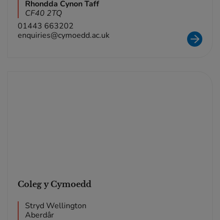
Rhondda Cynon Taff
CF40 2TQ
01443 663202
enquiries@cymoedd.ac.uk
Coleg y Cymoedd
Stryd Wellington
Aberdâr