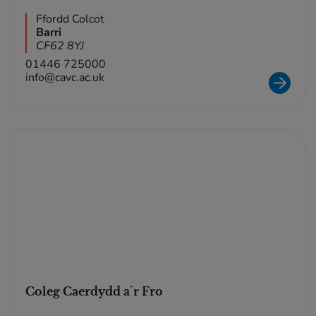
Ffordd Colcot
Barri
CF62 8YJ
01446 725000
info@cavc.ac.uk
Coleg Caerdydd a´r Fro