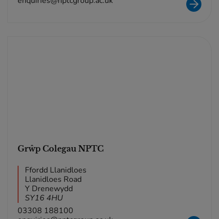
enquiries@nptcgroup.ac.uk
Grŵp Colegau NPTC
Ffordd Llanidloes
Llanidloes Road
Y Drenewydd
SY16 4HU
03308 188100