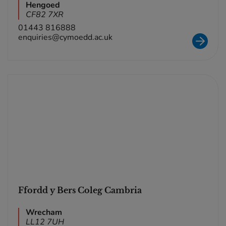
Hengoed
CF82 7XR
01443 816888
enquiries@cymoedd.ac.uk
Ffordd y Bers Coleg Cambria
Wrecham
LL12 7UH