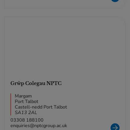
Grŵp Colegau NPTC
Margam
Port Talbot
Castell-nedd Port Talbot
SA13 2AL
03308 188100
enquiries@nptcgroup.ac.uk