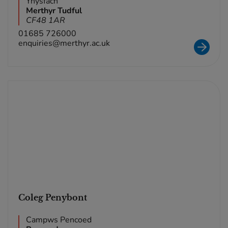
Ynysfach
Merthyr Tudful
CF48 1AR
01685 726000
enquiries@merthyr.ac.uk
Coleg Penybont
Campws Pencoed