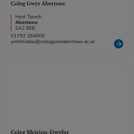
Coleg Gwyr Abertawe
Heol Tycoch
Abertawe
SA2 9EB
01792 284000
ymholiadau@coleggwyrabertawe.ac.uk
Coleg Meirion-Dwyfor