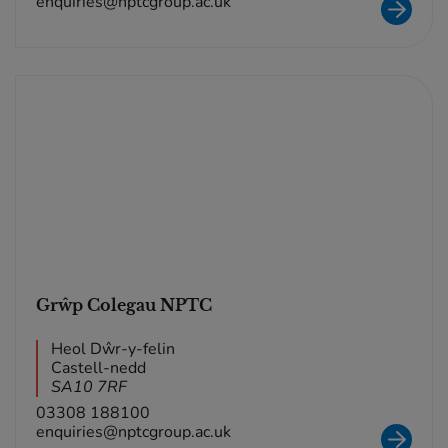
enquiries@nptcgroup.ac.uk
Grŵp Colegau NPTC
Heol Dŵr-y-felin
Castell-nedd
SA10 7RF
03308 188100
enquiries@nptcgroup.ac.uk