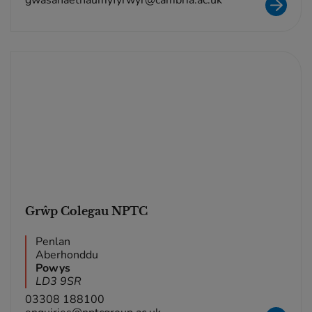
gwasanaethaumyfyrwyr@cambria.ac.uk
Grŵp Colegau NPTC
Penlan
Aberhonddu
Powys
LD3 9SR
03308 188100