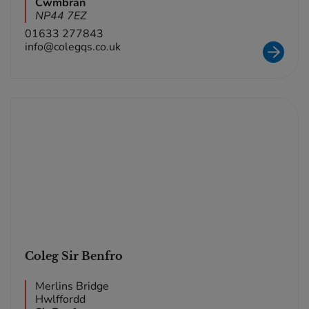
Cwmbran
NP44 7EZ
01633 277843
info@colegqs.co.uk
Coleg Sir Benfro
Merlins Bridge
Hwlffordd