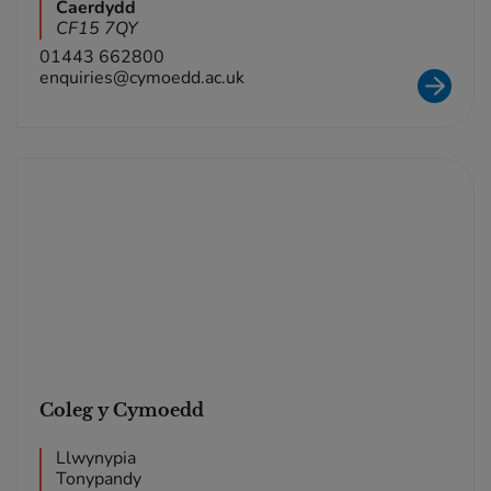
Caerdydd
CF15 7QY
01443 662800
enquiries@cymoedd.ac.uk
Coleg y Cymoedd
Llwynypia
Tonypandy