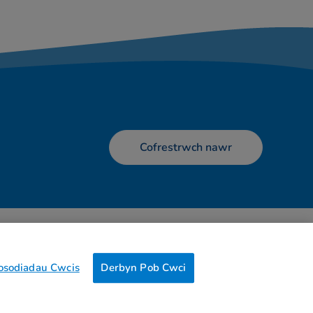
Cofrestrwch nawr
s
Telerau defnyddio
Cysylltu â ni
Dewisiadau
osodiadau Cwcis
Derbyn Pob Cwci
0g
of CO2/Page View
Website Carbon