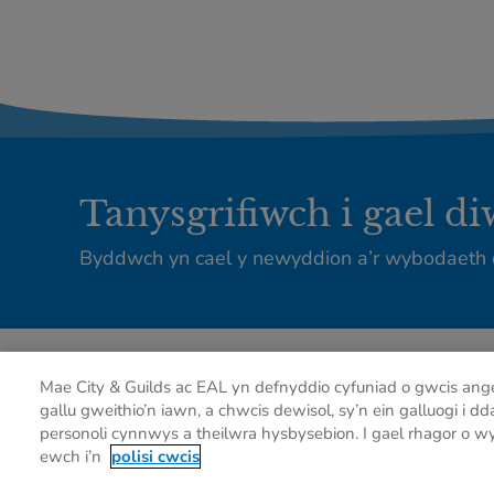
Tanysgrifiwch i gael d
Byddwch yn cael y newyddion a’r wybodaeth 
Mae City & Guilds ac EAL yn defnyddio cyfuniad o gwcis ang
gallu gweithio’n iawn, a chwcis dewisol, sy’n ein galluogi i d
personoli cynnwys a theilwra hysbysebion. I gael rhagor o wy
ewch i’n
polisi cwcis