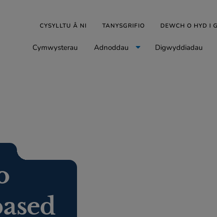
CYSYLLTU Â NI
TANYSGRIFIO
DEWCH O HYD I
Cymwysterau
Adnoddau
Digwyddiadau
o
ased