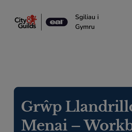
Skip to content
Sgiliau i
Gymru
Grŵp Llandrill
Menai – Workb