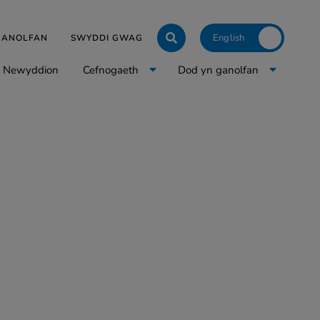
Click to toggle langua
 GANOLFAN
SWYDDI GWAG
Newyddion
Cefnogaeth
Dod yn ganolfan