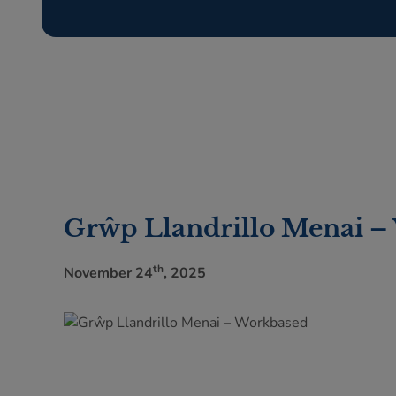
Grŵp Llandrillo Menai –
th
November 24
, 2025