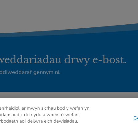
iweddariadau drwy e-bost.
ddiweddaraf gennym ni.
enrheidiol, er mwyn sicrhau bod y wefan yn
Hysbysiad preifatrwydd
Cwci
dadansoddi’r defnydd a wneir o’r wefan,
G
bodaeth ac i deilwra eich dewisiadau,