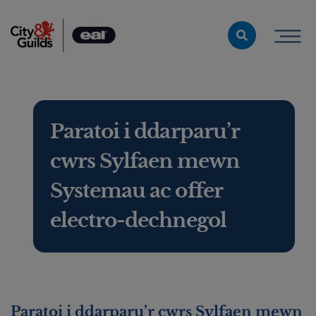
Skip to content
Paratoi i ddarparu’r
cwrs Sylfaen mewn
Systemau ac offer
electro-dechnegol
Paratoi i ddarparu’r cwrs Sylfaen mewn