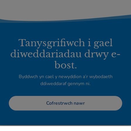
Tanysgrifiwch i gael
diweddariadau drwy e-
bost.
Byddwch yn cael y newyddion a’r wybodaeth
ddiweddaraf gennym ni.
Cofrestrwch nawr