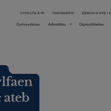
CYSYLLTU Â NI
TANYSGRIFIO
DEWCH O HYD I
Cymwysterau
Adnoddau
Digwyddiadau
lfaen
c ateb