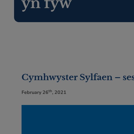
yn fyw
Cymhwyster Sylfaen – ses
th
February 26
, 2021