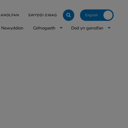
Click to toggle langua
 GANOLFAN
SWYDDI GWAG
Newyddion
Cefnogaeth
Dod yn ganolfan