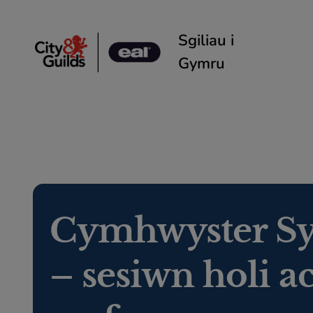
Skip to content
Sgiliau i
Gymru
Cymhwyster Sy
– sesiwn holi a