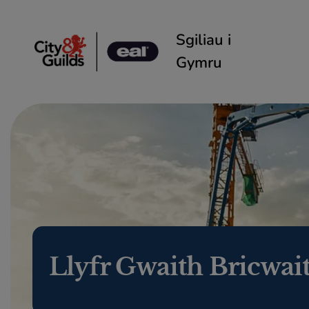
Skip to content
Sgiliau i
Gymru
Llyfr Gwaith Bricwai