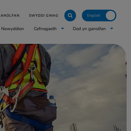
Click to toggle langua
 GANOLFAN
SWYDDI GWAG
Newyddion
Cefnogaeth
Dod yn ganolfan