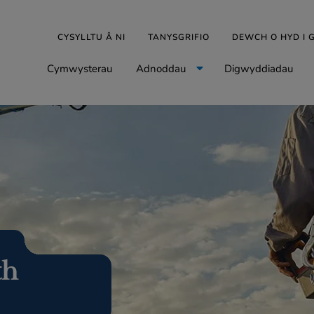
CYSYLLTU Â NI
TANYSGRIFIO
DEWCH O HYD I
Cymwysterau
Adnoddau
Digwyddiadau
th