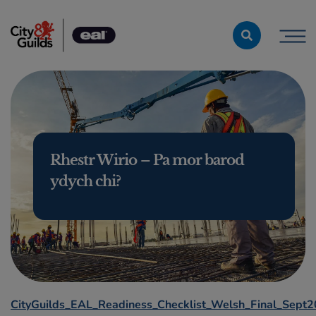
Skip to content
Rhestr Wirio – Pa mor barod
ydych chi?
CityGuilds_EAL_Readiness_Checklist_Welsh_Final_Sept2