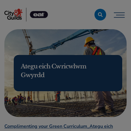
Skip to content
Ategu eich Cwricwlwm
Gwyrdd
Complimenting your Green Curriculum_Ategu eich