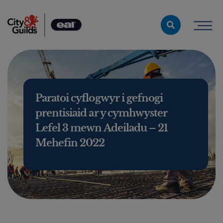
Skip to content
Paratoi cyflogwyr i gefnogi
prentisiaid ar y cymhwyster
Lefel 3 mewn Adeiladu – 21
Mehefin 2022