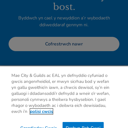
bost.
Byddwch yn cael y newyddion a’r wybodaeth
ddiweddaraf gennym ni.
Cofrestrwch nawr
Mae City & Guilds ac EAL yn defnyddio cyfuniad o
gwcis angenrheidiol, er mwyn sicrhau bod y wefan
yn gallu gweithio’n iawn, a chwcis dewisol, sy’n ein
galluogi i ddadansoddi’r defnydd a wneir o’r wefan,
personoli cynnwys a theilwra hysbysebion. I gael
rhagor o wybodaeth ac i deilwra eich dewisiadau,
Hysbysiad preifatrwydd
Cwcis
Telerau defnyddio
ewch i’n
polisi cwcis
Cysylltu â ni
Dewisiadau