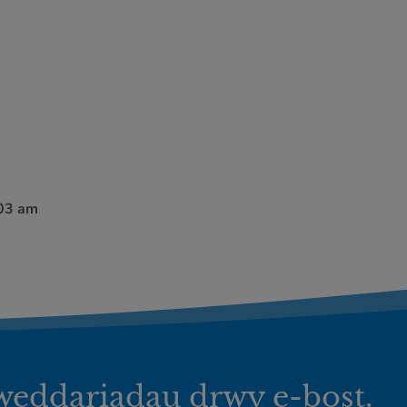
:03 am
iweddariadau drwy e-bost.