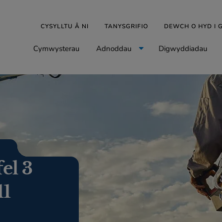
CYSYLLTU Â NI
TANYSGRIFIO
DEWCH O HYD I
Cymwysterau
Adnoddau
Digwyddiadau
el 3
11