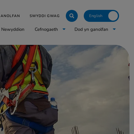
Click to toggle langua
 GANOLFAN
SWYDDI GWAG
Newyddion
Cefnogaeth
Dod yn ganolfan