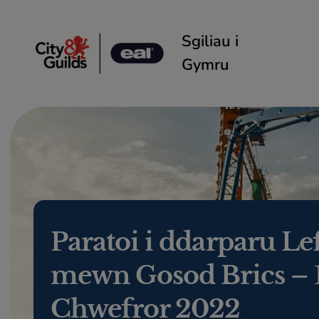
Skip to content
Sgiliau i
Gymru
Paratoi i ddarparu Lef
mewn Gosod Brics – 
Chwefror 2022