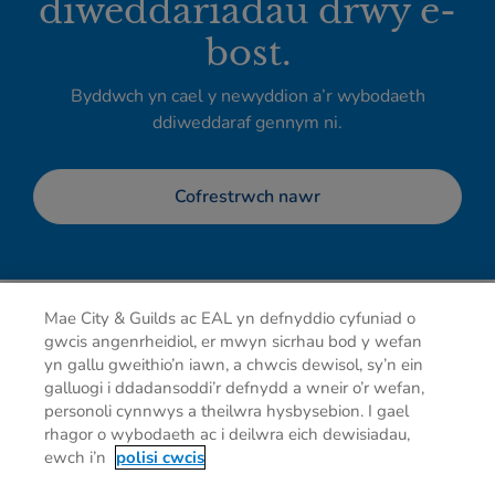
diweddariadau drwy e-
bost.
Byddwch yn cael y newyddion a’r wybodaeth
ddiweddaraf gennym ni.
Cofrestrwch nawr
Mae City & Guilds ac EAL yn defnyddio cyfuniad o
gwcis angenrheidiol, er mwyn sicrhau bod y wefan
yn gallu gweithio’n iawn, a chwcis dewisol, sy’n ein
galluogi i ddadansoddi’r defnydd a wneir o’r wefan,
personoli cynnwys a theilwra hysbysebion. I gael
rhagor o wybodaeth ac i deilwra eich dewisiadau,
Hysbysiad preifatrwydd
Cwcis
Telerau defnyddio
ewch i’n
polisi cwcis
Cysylltu â ni
Dewisiadau