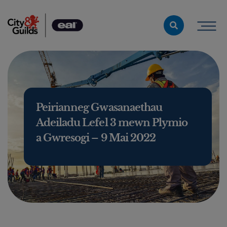
Skip to content
Peirianneg Gwasanaethau
Adeiladu Lefel 3 mewn Plymio
a Gwresogi – 9 Mai 2022