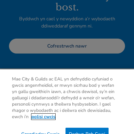
bost.
Byddwch yn cael y newyddion a’r wybodaeth
ddiweddaraf gennym ni.
Cofrestrwch nawr
Mae City & Guilds ac EAL yn defnyddio cyfuniad o
gwcis angenrheidiol, er mwyn sicrhau bod y wefan
yn gallu gweithio’n iawn, a chwcis dewisol, sy’n ein
galluogi i ddadansoddi’r defnydd a wneir o’r wefan,
personoli cynnwys a theilwra hysbysebion. I gael
rhagor o wybodaeth ac i deilwra eich dewisiadau,
Hysbysiad preifatrwydd
Cwcis
Telerau defnyddio
ewch i’n
polisi cwcis
Cysylltu â ni
Dewisiadau