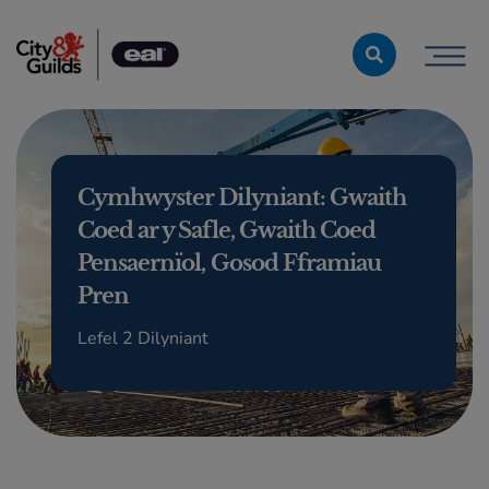
Skip to content
Cymhwyster Dilyniant: Gwaith
Coed ar y Safle, Gwaith Coed
Pensaernïol, Gosod Fframiau
Pren
Lefel 2 Dilyniant