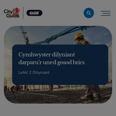
Skip to content
Cymhwyster dilyniant
darparu’r uned gosod brics
Lefel 2 Dilyniant