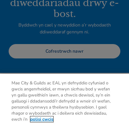
diweddariadau drwy e-
bost.
Byddwch yn cael y newyddion a’r wybodaeth
ddiweddaraf gennym ni.
Cofrestrwch nawr
Mae City & Guilds ac EAL yn defnyddio cyfuniad o
gwcis angenrheidiol, er mwyn sicrhau bod y wefan
yn gallu gweithio’n iawn, a chwcis dewisol, sy’n ein
galluogi i ddadansoddi’r defnydd a wneir o’r wefan,
personoli cynnwys a theilwra hysbysebion. I gael
rhagor o wybodaeth ac i deilwra eich dewisiadau,
Hysbysiad preifatrwydd
Cwcis
Telerau defnyddio
ewch i’n
polisi cwcis
Cysylltu â ni
Dewisiadau