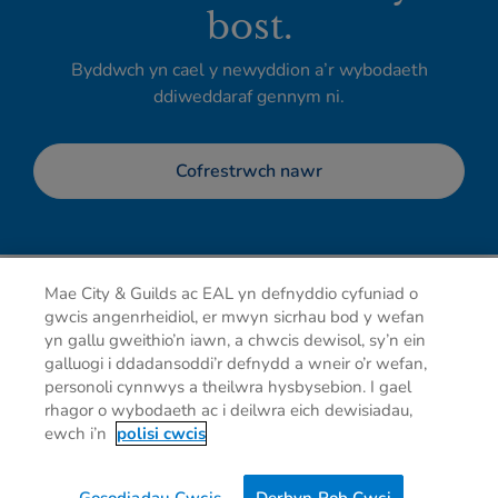
bost.
Byddwch yn cael y newyddion a’r wybodaeth
ddiweddaraf gennym ni.
Cofrestrwch nawr
Mae City & Guilds ac EAL yn defnyddio cyfuniad o
gwcis angenrheidiol, er mwyn sicrhau bod y wefan
yn gallu gweithio’n iawn, a chwcis dewisol, sy’n ein
galluogi i ddadansoddi’r defnydd a wneir o’r wefan,
personoli cynnwys a theilwra hysbysebion. I gael
rhagor o wybodaeth ac i deilwra eich dewisiadau,
Hysbysiad preifatrwydd
Cwcis
Telerau defnyddio
ewch i’n
polisi cwcis
Cysylltu â ni
Dewisiadau