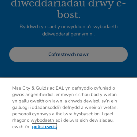
diweddariadau drwy e-
bost.
Byddwch yn cael y newyddion a’r wybodaeth
ddiweddaraf gennym ni.
Cofrestrwch nawr
Mae City & Guilds ac EAL yn defnyddio cyfuniad o
gwcis angenrheidiol, er mwyn sicrhau bod y wefan
yn gallu gweithio’n iawn, a chwcis dewisol, sy’n ein
galluogi i ddadansoddi’r defnydd a wneir o’r wefan,
personoli cynnwys a theilwra hysbysebion. I gael
rhagor o wybodaeth ac i deilwra eich dewisiadau,
Hysbysiad preifatrwydd
Cwcis
Telerau defnyddio
ewch i’n
polisi cwcis
Cysylltu â ni
Dewisiadau