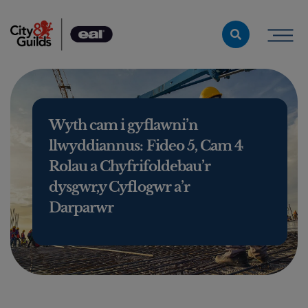
Skip to content
Wyth cam i gyflawni’n
llwyddiannus: Fideo 5, Cam 4
Rolau a Chyfrifoldebau’r
dysgwr,y Cyflogwr a’r
Darparwr