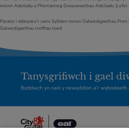
mewn Adeiladu a Pheirianneg Gwasanaethau Adeiladu (Lefel 2
Paratoi i ddarparu’r cwrs Sylfaen mewn Galwedigaethau Pren 
Galwedigaethau crefftau coed
Tanysgrifiwch i gael d
Byddwch yn cael y newyddion a’r wybodaeth 