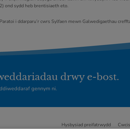
) ond sydd heb brentisiaeth eto.
Paratoi i ddarparu’r cwrs Sylfaen mewn Galwedigaethau crefft
iweddariadau drwy e-bost.
ddiweddaraf gennym ni.
Hysbysiad preifatrwydd
Cwci