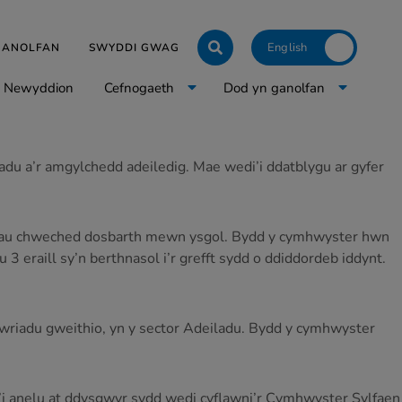
Click to toggle langua
 GANOLFAN
SWYDDI GWAG
Newyddion
Cefnogaeth
Dod yn ganolfan
u a’r amgylchedd adeiledig. Mae wedi’i ddatblygu ar gyfer
iadau chweched dosbarth mewn ysgol. Bydd y cymhwyster hwn
 eraill sy’n berthnasol i’r grefft sydd o ddiddordeb iddynt.
wriadu gweithio, yn y sector Adeiladu. Bydd y cymhwyster
’i anelu at ddysgwyr sydd wedi cyflawni’r Cymhwyster Sylfaen