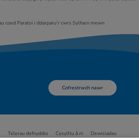
au coed Paratoi i ddarparu’r cwrs Sylfaen mewn
Cofrestrwch nawr
s
Telerau defnyddio
Cysylltu â ni
Dewisiadau