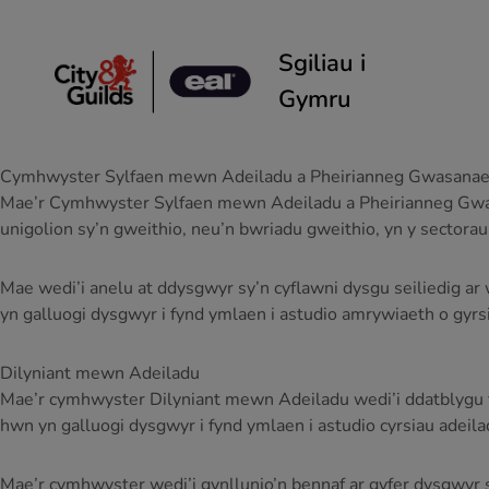
Skip to content
Sgiliau i
Gymru
Cymhwyster Sylfaen mewn Adeiladu a Pheirianneg Gwasanae
Mae’r Cymhwyster Sylfaen mewn Adeiladu a Pheirianneg Gwasan
unigolion sy’n gweithio, neu’n bwriadu gweithio, yn y sectorau
Mae wedi’i anelu at ddysgwyr sy’n cyflawni dysgu seiliedig
yn galluogi dysgwyr i fynd ymlaen i astudio amrywiaeth o gyrs
Dilyniant mewn Adeiladu
Mae’r cymhwyster Dilyniant mewn Adeiladu wedi’i ddatblygu fe
hwn yn galluogi dysgwyr i fynd ymlaen i astudio cyrsiau adeiladu
Mae’r cymhwyster wedi’i gynllunio’n bennaf ar gyfer dysgwyr