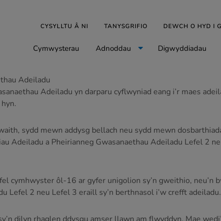
CYSYLLTU Â NI
TANYSGRIFIO
DEWCH O HYD I
Cymwysterau
Adnoddau
Digwyddiadau
thau Adeiladu
aethau Adeiladu yn darparu cyflwyniad eang i’r maes adeilad
 hyn.
 ar waith, sydd mewn addysg bellach neu sydd mewn dosbarth
iau Adeiladu a Pheirianneg Gwasanaethau Adeiladu Lefel 2 neu 3
l cymhwyster ôl-16 ar gyfer unigolion sy’n gweithio, neu’n b
 Lefel 2 neu Lefel 3 eraill sy’n berthnasol i’w crefft adeiladu.
 sy’n dilyn rhaglen ddysgu amser llawn am flwyddyn. Mae wedi