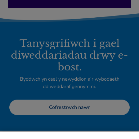
Tanysgrifiwch i gael
diweddariadau drwy e-
bost.
Byddwch yn cael y newyddion a’r wybodaeth
ddiweddaraf gennym ni.
Cofrestrwch nawr