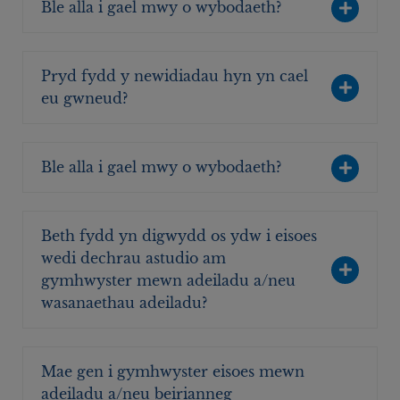
Ble alla i gael mwy o wybodaeth?
Pryd fydd y newidiadau hyn yn cael
eu gwneud?
Ble alla i gael mwy o wybodaeth?
Beth fydd yn digwydd os ydw i eisoes
wedi dechrau astudio am
gymhwyster mewn adeiladu a/neu
wasanaethau adeiladu?
Mae gen i gymhwyster eisoes mewn
adeiladu a/neu beirianneg