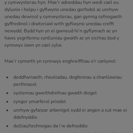
y cymwysterau hyn. Mae’r adnoddau hyn wedi cael eu
dylunio i helpu i gyflwyno unedau gorfodol ac unrhyw
unedau dewisol y cymwysterau, gan gynnig cefnogaeth
gyffredinol i diwtoriaid wrth gyflwyno unedau crefft
newydd. Bydd hyn yn ei gwneud hi’n gyflymach ac yn
haws ysgrifennu cynlluniau gwaith ac yn sicrhau bod y
cynnwys iawn yn cael sylw.
Mae’r cymorth yn cynnwys enghreifftiau o’r canlynol:
deddfwriaeth, rheoliadau, dogfennau a chanllawiau
perthnasol
systemau gweithdrefnau gwaith diogel
cyngor ymarferol priodol
unrhyw gyfarpar arbenigol sydd ei angen a sut mae ei
ddefnyddio
dulliau/technegau da i’w defnyddio