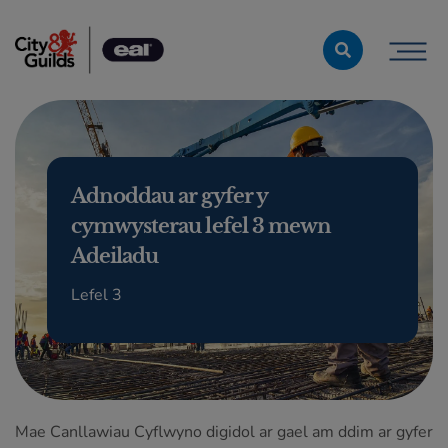
Skip to content
Adnoddau ar gyfer y
cymwysterau lefel 3 mewn
Adeiladu
Lefel 3
Mae Canllawiau Cyflwyno digidol ar gael am ddim ar gyfer