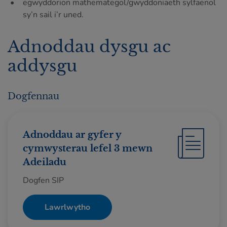
egwyddorion mathemategol/gwyddoniaeth sylfaenol
sy’n sail i’r uned.
Adnoddau dysgu ac
addysgu
Dogfennau
Adnoddau ar gyfer y
cymwysterau lefel 3 mewn
Adeiladu
Dogfen SIP
Lawrlwytho