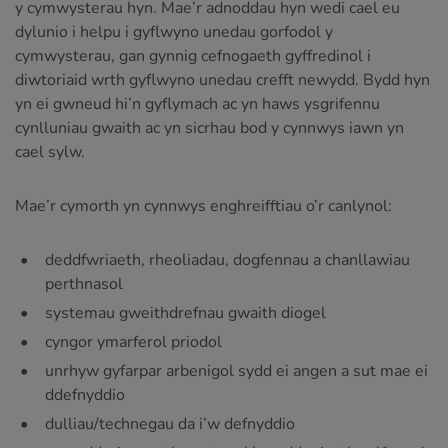
y cymwysterau hyn. Mae’r adnoddau hyn wedi cael eu
dylunio i helpu i gyflwyno unedau gorfodol y
cymwysterau, gan gynnig cefnogaeth gyffredinol i
diwtoriaid wrth gyflwyno unedau crefft newydd. Bydd hyn
yn ei gwneud hi’n gyflymach ac yn haws ysgrifennu
cynlluniau gwaith ac yn sicrhau bod y cynnwys iawn yn
cael sylw.
Mae’r cymorth yn cynnwys enghreifftiau o’r canlynol:
deddfwriaeth, rheoliadau, dogfennau a chanllawiau
perthnasol
systemau gweithdrefnau gwaith diogel
cyngor ymarferol priodol
unrhyw gyfarpar arbenigol sydd ei angen a sut mae ei
ddefnyddio
dulliau/technegau da i’w defnyddio