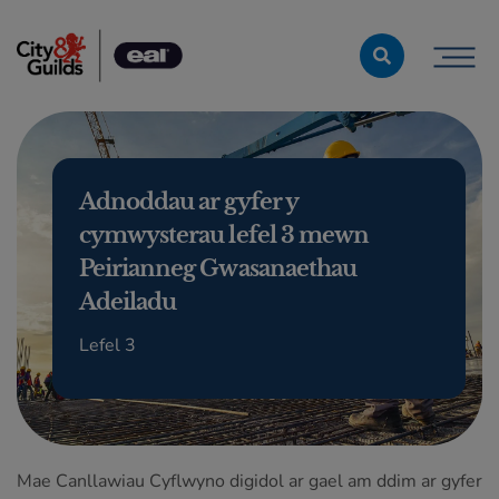
Skip to content
Adnoddau ar gyfer y
cymwysterau lefel 3 mewn
Peirianneg Gwasanaethau
Adeiladu
Lefel 3
Mae Canllawiau Cyflwyno digidol ar gael am ddim ar gyfer