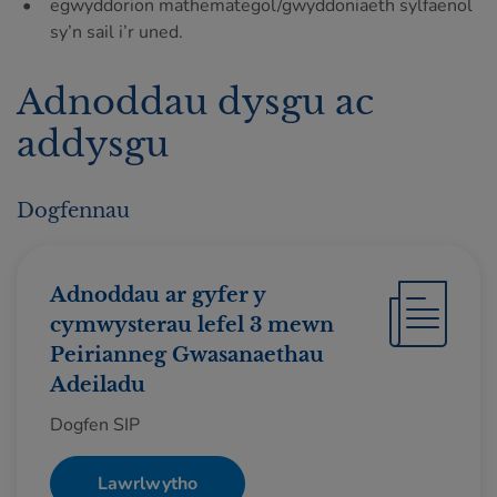
egwyddorion mathemategol/gwyddoniaeth sylfaenol
sy’n sail i’r uned.
Adnoddau dysgu ac
addysgu
Dogfennau
Adnoddau ar gyfer y
cymwysterau lefel 3 mewn
Peirianneg Gwasanaethau
Adeiladu
Dogfen SIP
Lawrlwytho