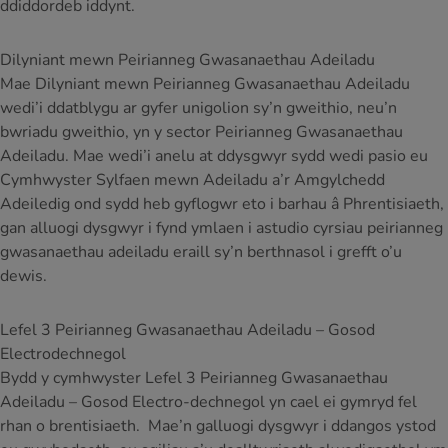
ddiddordeb iddynt.
Dilyniant mewn Peirianneg Gwasanaethau Adeiladu
Mae Dilyniant mewn Peirianneg Gwasanaethau Adeiladu
wedi’i ddatblygu ar gyfer unigolion sy’n gweithio, neu’n
bwriadu gweithio, yn y sector Peirianneg Gwasanaethau
Adeiladu. Mae wedi’i anelu at ddysgwyr sydd wedi pasio eu
Cymhwyster Sylfaen mewn Adeiladu a’r Amgylchedd
Adeiledig ond sydd heb gyflogwr eto i barhau â Phrentisiaeth,
gan alluogi dysgwyr i fynd ymlaen i astudio cyrsiau peirianneg
gwasanaethau adeiladu eraill sy’n berthnasol i grefft o’u
dewis.
Lefel 3 Peirianneg Gwasanaethau Adeiladu – Gosod
Electrodechnegol
Bydd y cymhwyster Lefel 3 Peirianneg Gwasanaethau
Adeiladu – Gosod Electro-dechnegol yn cael ei gymryd fel
rhan o brentisiaeth. Mae’n galluogi dysgwyr i ddangos ystod