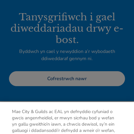
Tanysgrifiwch i gael
diweddariadau drwy e-
bost.
Byddwch yn cael y newyddion a’r wybodaeth
ddiweddaraf gennym ni.
Cofrestrwch nawr
Mae City & Guilds ac EAL yn defnyddio cyfuniad o
gwcis angenrheidiol, er mwyn sicrhau bod y wefan
yn gallu gweithio’n iawn, a chwcis dewisol, sy’n ein
galluogi i ddadansoddi’r defnydd a wneir o’r wefan,