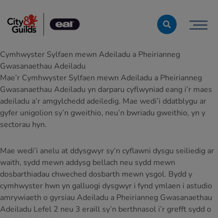
Skip to content
Cymhwyster Sylfaen mewn Adeiladu a Pheirianneg
Gwasanaethau Adeiladu
Mae’r Cymhwyster Sylfaen mewn Adeiladu a Pheirianneg
Gwasanaethau Adeiladu yn darparu cyflwyniad eang i’r maes
adeiladu a’r amgylchedd adeiledig. Mae wedi’i ddatblygu ar
gyfer unigolion sy’n gweithio, neu’n bwriadu gweithio, yn y
sectorau hyn.
Mae wedi’i anelu at ddysgwyr sy’n cyflawni dysgu seiliedig ar
waith, sydd mewn addysg bellach neu sydd mewn
dosbarthiadau chweched dosbarth mewn ysgol. Bydd y
cymhwyster hwn yn galluogi dysgwyr i fynd ymlaen i astudio
amrywiaeth o gyrsiau Adeiladu a Pheirianneg Gwasanaethau
Adeiladu Lefel 2 neu 3 eraill sy’n berthnasol i’r grefft sydd o