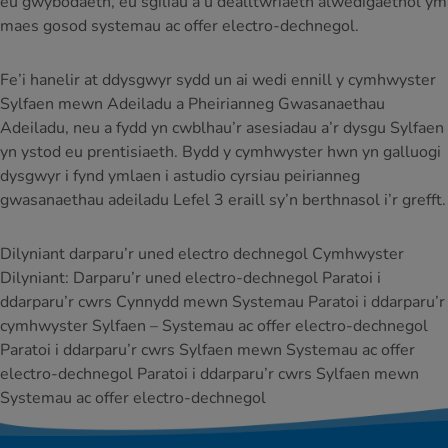
eu gwybodaeth, eu sgiliau a’u dealltwriaeth alwedigaethol ym
maes gosod systemau ac offer electro-dechnegol.
Fe’i hanelir at ddysgwyr sydd un ai wedi ennill y cymhwyster
Sylfaen mewn Adeiladu a Pheirianneg Gwasanaethau
Adeiladu, neu a fydd yn cwblhau’r asesiadau a’r dysgu Sylfaen
yn ystod eu prentisiaeth. Bydd y cymhwyster hwn yn galluogi
dysgwyr i fynd ymlaen i astudio cyrsiau peirianneg
gwasanaethau adeiladu Lefel 3 eraill sy’n berthnasol i’r grefft.
Dilyniant darparu’r uned electro dechnegol Cymhwyster
Dilyniant: Darparu’r uned electro-dechnegol Paratoi i
ddarparu’r cwrs Cynnydd mewn Systemau Paratoi i ddarparu’r
cymhwyster Sylfaen – Systemau ac offer electro-dechnegol
Paratoi i ddarparu’r cwrs Sylfaen mewn Systemau ac offer
electro-dechnegol Paratoi i ddarparu’r cwrs Sylfaen mewn
Systemau ac offer electro-dechnegol