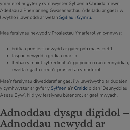
ymarferol ar gyfer y cymhwyster Sylfaen a Chraidd mewn
Adeiladu a Pheirianneg Gwasanaethau Adeiladu ar gael i’w
llwytho i lawr oddi ar wefan
Sgiliau i Gymru
.
Mae fersiynau newydd y Prosiectau Ymarferol yn cynnwys:
briffiau prosiect newydd ar gyfer pob maes crefft
tasgau newydd a gridiau marcio
lleihau y maint cyffredinol a’r gofynion o ran deunyddiau,
i wella’r gallu i reoli’r prosiectau ymarferol.
Mae’r fersiynau diweddaraf ar gael i’w lawrlwytho ar dudalen
y cymhwyster ar gyfer y
Sylfaen
a’r
Craidd
o dan ‘Deunyddiau
Asesu Byw’. Nid yw fersiynau blaenorol ar gael mwyach.
Adnoddau dysgu digidol –
Adnoddau newydd ar