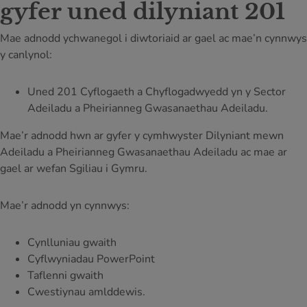
gyfer uned dilyniant 201
Mae adnodd ychwanegol i diwtoriaid ar gael ac mae’n cynnwys
y canlynol:
Uned 201 Cyflogaeth a Chyflogadwyedd yn y Sector
Adeiladu a Pheirianneg Gwasanaethau Adeiladu.
Mae’r adnodd hwn ar gyfer y cymhwyster Dilyniant mewn
Adeiladu a Pheirianneg Gwasanaethau Adeiladu ac mae ar
gael ar wefan Sgiliau i Gymru.
Mae’r adnodd yn cynnwys:
Cynlluniau gwaith
Cyflwyniadau PowerPoint
Taflenni gwaith
Cwestiynau amlddewis.