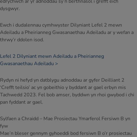
edrychwch ar yr adnoddau sy’n berthnasol i grefft eich
dysgwyr.
Ewch i dudalennau cymhwyster Dilyniant Lefel 2 mewn
Adeiladu a Pheirianneg Gwasanaethau Adeiladu ar y wefan a
thrwy’r ddolen isod.
Lefel 2 Dilyniant mewn Adeiladu a Pheirianneg
Gwasanaethau Adeiladu >
Rydyn ni hefyd yn datblygu adnoddau ar gyfer Deilliant 2
‘Crefft teilsio’ ac yn gobeithio y byddant ar gael erbyn mis
Tachwedd 2023. Fel bob amser, byddwn yn rhoi gwybod i chi
pan fyddant ar gael.
Sylfaen a Chraidd – Mae Prosiectau Ymarferol Fersiwn B yn
fyw
Mae’n bleser gennym gyhoeddi bod fersiwn B o’r prosiectau