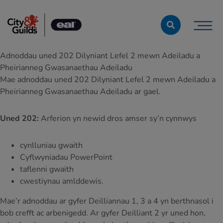
Skip to content
Adnoddau uned 202 Dilyniant Lefel 2 mewn Adeiladu a
Pheirianneg Gwasanaethau Adeiladu
Mae adnoddau uned 202 Dilyniant Lefel 2 mewn Adeiladu a
Pheirianneg Gwasanaethau Adeiladu ar gael.
Uned 202:
Arferion yn newid dros amser sy’n cynnwys
cynlluniau gwaith
Cyflwyniadau PowerPoint
taflenni gwaith
cwestiynau amlddewis.
Mae’r adnoddau ar gyfer Deilliannau 1, 3 a 4 yn berthnasol i
bob crefft ac arbenigedd. Ar gyfer Deilliant 2 yr uned hon,