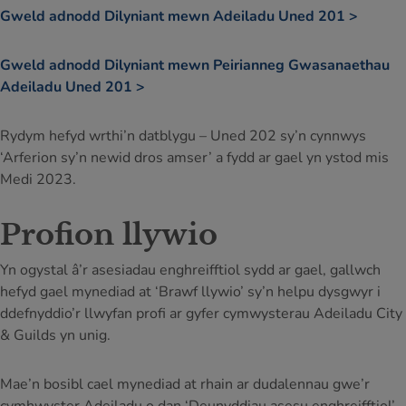
Gweld adnodd Dilyniant mewn Adeiladu Uned 201 >
Gweld adnodd Dilyniant mewn Peirianneg Gwasanaethau
Adeiladu Uned 201 >
Rydym hefyd wrthi’n datblygu – Uned 202 sy’n cynnwys
‘Arferion sy’n newid dros amser’ a fydd ar gael yn ystod mis
Medi 2023.
Profion llywio
Yn ogystal â’r asesiadau enghreifftiol sydd ar gael, gallwch
hefyd gael mynediad at ‘Brawf llywio’ sy’n helpu dysgwyr i
ddefnyddio’r llwyfan profi ar gyfer cymwysterau Adeiladu City
& Guilds yn unig.
Mae’n bosibl cael mynediad at rhain ar dudalennau gwe’r