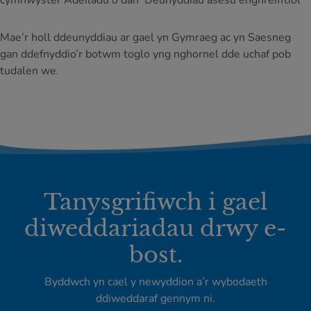
cymhwyster Adeiladu o dan ‘Deunyddiau asesu enghreifftiol’
Mae’r holl ddeunyddiau ar gael yn Gymraeg ac yn Saesneg
gan ddefnyddio’r botwm toglo yng nghornel dde uchaf pob
tudalen we.
Tanysgrifiwch i gael
diweddariadau drwy e-
bost.
Byddwch yn cael y newyddion a’r wybodaeth
ddiweddaraf gennym ni.