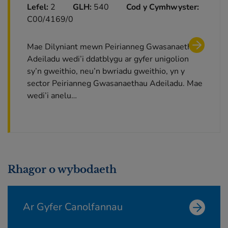
Lefel:
2
GLH:
540
Cod y Cymhwyster:
C00/4169/0
Mae Dilyniant mewn Peirianneg Gwasanaethau
Adeiladu wedi’i ddatblygu ar gyfer unigolion
sy’n gweithio, neu’n bwriadu gweithio, yn y
sector Peirianneg Gwasanaethau Adeiladu. Mae
wedi’i anelu…
Rhagor o wybodaeth
Ar Gyfer Canolfannau