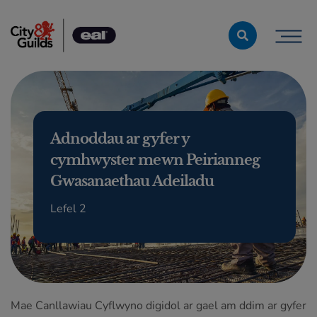
Skip to content
Adnoddau ar gyfer y
cymhwyster mewn Peirianneg
Gwasanaethau Adeiladu
Lefel 2
Mae Canllawiau Cyflwyno digidol ar gael am ddim ar gyfer