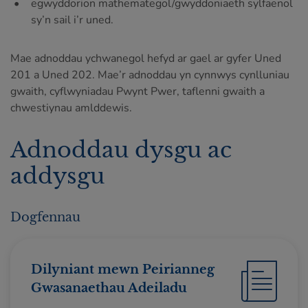
egwyddorion mathemategol/gwyddoniaeth sylfaenol
sy’n sail i’r uned.
Mae adnoddau ychwanegol hefyd ar gael ar gyfer Uned
201 a Uned 202. Mae’r adnoddau yn cynnwys cynlluniau
gwaith, cyflwyniadau Pwynt Pwer, taflenni gwaith a
chwestiynau amlddewis.
Adnoddau dysgu ac
addysgu
Dogfennau
Dilyniant mewn Peirianneg
Gwasanaethau Adeiladu