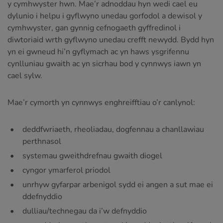
y cymhwyster hwn. Mae’r adnoddau hyn wedi cael eu
dylunio i helpu i gyflwyno unedau gorfodol a dewisol y
cymhwyster, gan gynnig cefnogaeth gyffredinol i
diwtoriaid wrth gyflwyno unedau crefft newydd. Bydd hyn
yn ei gwneud hi’n gyflymach ac yn haws ysgrifennu
cynlluniau gwaith ac yn sicrhau bod y cynnwys iawn yn
cael sylw.
Mae’r cymorth yn cynnwys enghreifftiau o’r canlynol:
deddfwriaeth, rheoliadau, dogfennau a chanllawiau
perthnasol
systemau gweithdrefnau gwaith diogel
cyngor ymarferol priodol
unrhyw gyfarpar arbenigol sydd ei angen a sut mae ei
ddefnyddio
dulliau/technegau da i’w defnyddio