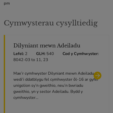
pm
Cymwysterau cysylltiedig
Dilyniant mewn Adeiladu
Lefel:
2
GLH:
540
Cod y Cymhwyster:
8042-03 to 11, 23
Mae’r cymhwyster Dilyniant mewn Adeiladu
wedi’i ddatblygu fel cymhwyster ôl-16 ar gyfer
unigolion sy’n gweithio, neu’n bwriadu
gweithio, yn y sector Adeiladu. Bydd y
cymhwyster…