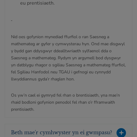
eu prentisiaeth.
Nid oes gofynion mynediad ffurfiol o ran Saesneg a
mathemateg ar gyfer y cymwysterau hyn. Ond mae disgwyl
y bydd gan ddysgwyr ddealltwriaeth sylfaenol dda o
Saesneg a mathemateg. Rydym yn argymell bod dysgwyr
yn datblygu rhagor o sgiliau Saesneg a mathemateg ffurfiol,
fel Sgiliau Hanfodol neu TGAU i gefnogi eu cynnydd
llwyddiannus gyda’r rhaglen hon.
Os yw’n cael ei gymryd fel rhan o brentisiaeth, yna mae’n
rhaid bodloni gofynion penodol fel rhan o’r fframwaith
prentisiaeth.
Beth mae'r cymhwyster yn ei gwmpasu?