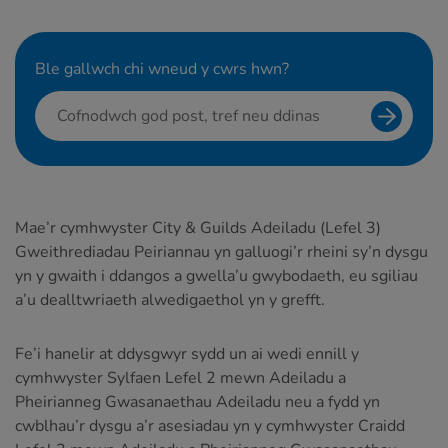
Ble gallwch chi wneud y cwrs hwn?
Search f
Mae’r cymhwyster City & Guilds Adeiladu (Lefel 3)
Gweithrediadau Peiriannau yn galluogi’r rheini sy’n dysgu
yn y gwaith i ddangos a gwella’u gwybodaeth, eu sgiliau
a’u dealltwriaeth alwedigaethol yn y grefft.
Fe’i hanelir at ddysgwyr sydd un ai wedi ennill y
cymhwyster Sylfaen Lefel 2 mewn Adeiladu a
Pheirianneg Gwasanaethau Adeiladu neu a fydd yn
cwblhau’r dysgu a’r asesiadau yn y cymhwyster Craidd