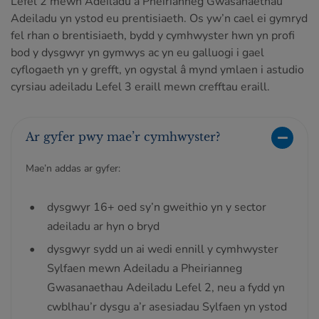
Lefel 2 mewn Adeiladu a Pheirianneg Gwasanaethau
Adeiladu yn ystod eu prentisiaeth. Os yw’n cael ei gymryd
fel rhan o brentisiaeth, bydd y cymhwyster hwn yn profi
bod y dysgwyr yn gymwys ac yn eu galluogi i gael
cyflogaeth yn y grefft, yn ogystal â mynd ymlaen i astudio
cyrsiau adeiladu Lefel 3 eraill mewn crefftau eraill.
Ar gyfer pwy mae’r cymhwyster?
Mae’n addas ar gyfer:
dysgwyr 16+ oed sy’n gweithio yn y sector
adeiladu ar hyn o bryd
dysgwyr sydd un ai wedi ennill y cymhwyster
Sylfaen mewn Adeiladu a Pheirianneg
Gwasanaethau Adeiladu Lefel 2, neu a fydd yn
cwblhau’r dysgu a’r asesiadau Sylfaen yn ystod