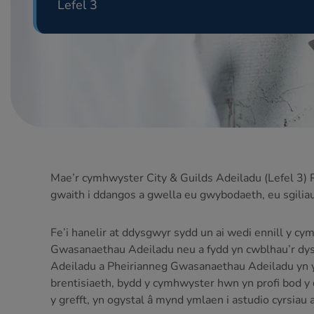
Lefel 3
Mae’r cymhwyster City & Guilds Adeiladu (Lefel 3) Pe
gwaith i ddangos a gwella eu gwybodaeth, eu sgiliau
Fe’i hanelir at ddysgwyr sydd un ai wedi ennill y 
Gwasanaethau Adeiladu neu a fydd yn cwblhau’r dys
Adeiladu a Pheirianneg Gwasanaethau Adeiladu yn ys
brentisiaeth, bydd y cymhwyster hwn yn profi bod y 
y grefft, yn ogystal â mynd ymlaen i astudio cyrsiau a