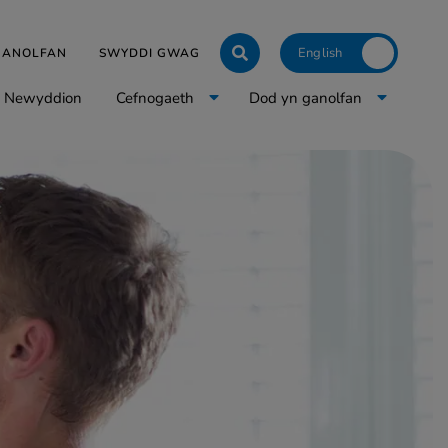
Click to toggle langua
 GANOLFAN
SWYDDI GWAG
Newyddion
Cefnogaeth
Dod yn ganolfan