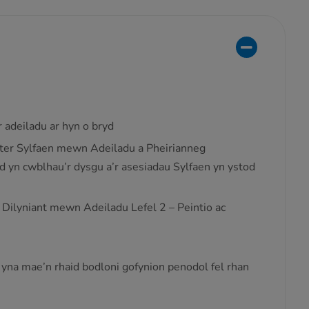
 adeiladu ar hyn o bryd
ster Sylfaen mewn Adeiladu a Pheirianneg
 yn cwblhau’r dysgu a’r asesiadau Sylfaen yn ystod
ilyniant mewn Adeiladu Lefel 2 – Peintio ac
, yna mae’n rhaid bodloni gofynion penodol fel rhan