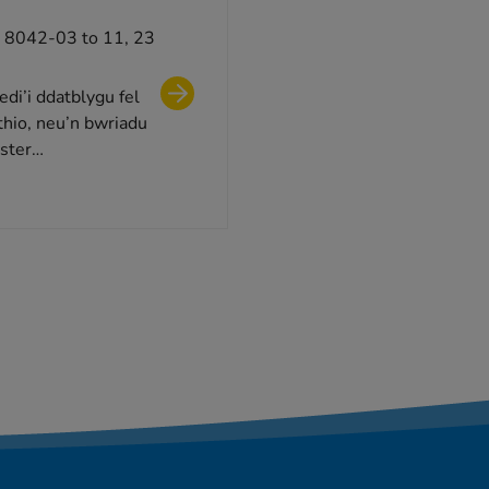
8042-03 to 11, 23
i’i ddatblygu fel
thio, neu’n bwriadu
yster…