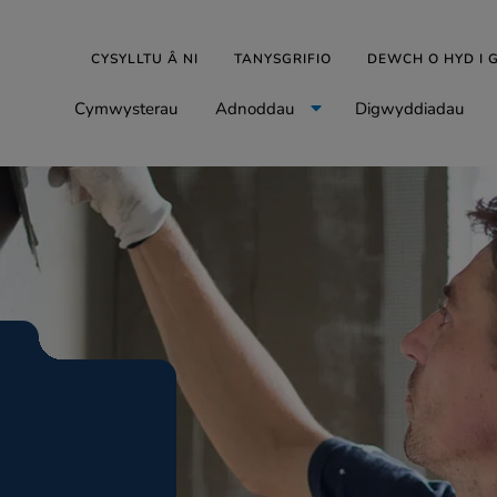
CYSYLLTU Â NI
TANYSGRIFIO
DEWCH O HYD I
Cymwysterau
Adnoddau
Digwyddiadau