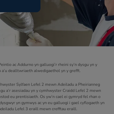
intio ac Addurno yn galluogi’r rheini sy’n dysgu yn y
 a’u dealltwriaeth alwedigaethol yn y grefft.
cymhwyster Sylfaen Lefel 2 mewn Adeiladu a Pheirianneg
gu a’r asesiadau yn y cymhwyster Craidd Lefel 2 mewn
tod eu prentisiaeth. Os yw’n cael ei gymryd fel rhan o
dysgwyr yn gymwys ac yn eu galluogi i gael cyflogaeth yn
deiladu Lefel 3 eraill mewn crefftau eraill.