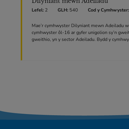
Dilyniant mewn Adeiladu
Lefel:
2
GLH:
540
Cod y Cymhwyster:
Mae’r cymhwyster Dilyniant mewn Adeiladu wed
cymhwyster ôl-16 ar gyfer unigolion sy’n gwei
gweithio, yn y sector Adeiladu. Bydd y cymhw