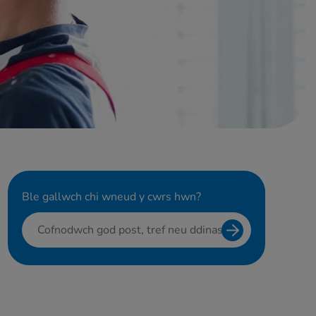
Ble gallwch chi wneud y cwrs hwn?
Search for cours