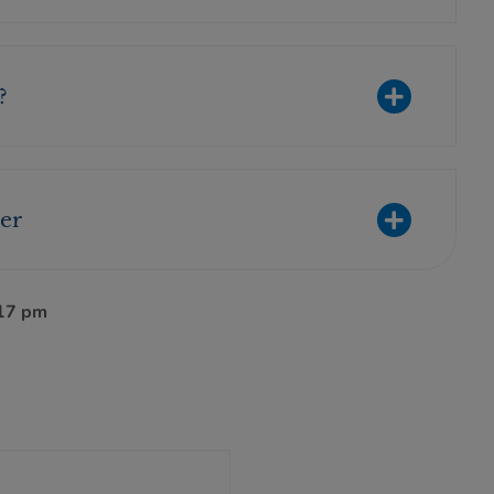
?
er
:17 pm